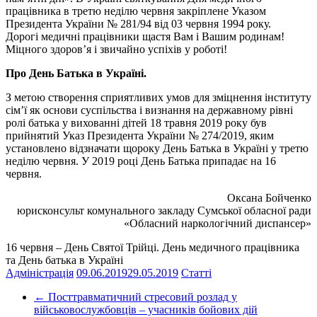
працівника в третю неділю червня закріплене Указом
Президента України № 281/94 від 03 червня 1994 року.
Дорогі медичні працівники щастя Вам і Вашим родинам!
Міцного здоров’я і звичайно успіхів у роботі!
Про День Батька в Україні.
З метою створення сприятливих умов для зміцнення інституту
сім’ї як основи суспільства і визнання на державному рівні
ролі батька у вихованні дітей 18 травня 2019 року був
прийнятий Указ Президента України № 274/2019, яким
установлено відзначати щороку День Батька в Україні у третю
неділю червня. У 2019 році День Батька припадає на 16
червня.
Оксана Бойченко
юрисконсульт комунального закладу Сумської обласної ради
«Обласний наркологічний диспансер»
16 червня – День Святої Трійці. День медичного працівника
та День батька в Україні
Адміністрація
09.06.2019
29.05.2019
Статті
←
Посттравматичний стресовий розлад у
військовослужбовців – учасників бойових дій