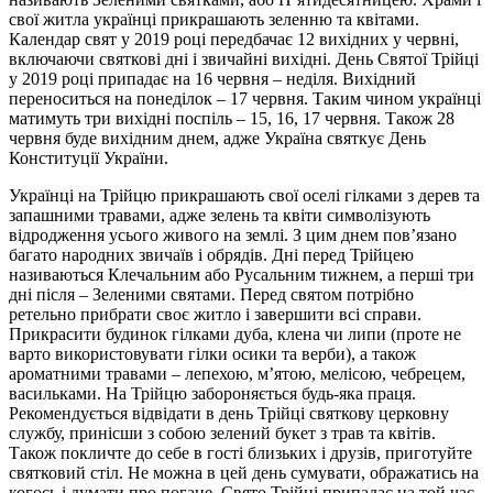
свої житла українці прикрашають зеленню та квітами.
Календар свят у 2019 році передбачає 12 вихідних у червні,
включаючи святкові дні і звичайні вихідні. День Святої Трійці
у 2019 році припадає на 16 червня – неділя. Вихідний
переноситься на понеділок – 17 червня. Таким чином українці
матимуть три вихідні поспіль – 15, 16, 17 червня. Також 28
червня буде вихідним днем, адже Україна святкує День
Конституції України.
Українці на Трійцю прикрашають свої оселі гілками з дерев та
запашними травами, адже зелень та квіти символізують
відродження усього живого на землі. З цим днем пов’язано
багато народних звичаїв і обрядів. Дні перед Трійцею
називаються Клечальним або Русальним тижнем, а перші три
дні після – Зеленими святами. Перед святом потрібно
ретельно прибрати своє житло і завершити всі справи.
Прикрасити будинок гілками дуба, клена чи липи (проте не
варто використовувати гілки осики та верби), а також
ароматними травами – лепехою, м’ятою, мелісою, чебрецем,
васильками. На Трійцю забороняється будь-яка праця.
Рекомендується відвідати в день Трійці святкову церковну
службу, принісши з собою зелений букет з трав та квітів.
Також покличте до себе в гості близьких і друзів, приготуйте
святковий стіл. Не можна в цей день сумувати, ображатись на
когось і думати про погане. Свято Трійці припадає на той час,