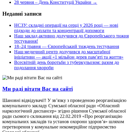
28 червня – День Конституції України
→
Недавні записи
НСЗУ: складні операції на серці у 2026 році — нові
підходи до оплати та концентрації допомоги
Наш заклад активно долучився до Європейського тижня
тестування!
18–24 травня — Європейський тиждень тестування
Наш медичний центр долучився до масштабної
ініціативи — акції «1 мільйон дерев пам’яті та життя»
Всесвітній день боротьби з туберкульозом: разом до
подолання хвороби
Ми раді вітати Вас на сайті
Шановні відвідувачі!! У зв’язку з проведеною реорганізацією
комунального закладу Сумської обласної ради «Обласний
наркологічний диспансер» згідно рішення Сумської обласної
ради сьомого скликання від 22.02.2019 «Про реорганізацію
комунальних закладів та установ охорони здоров’я» шляхом
перетворення у комунальне некомерційне підприємство