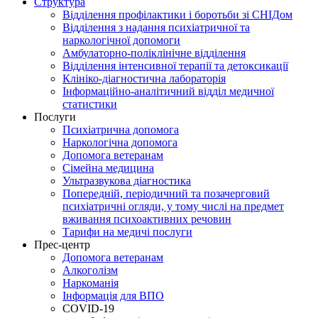
Структура
Відділення профілактики і боротьби зі СНІДом
Відділення з надання психіатричної та
наркологічної допомоги
Амбулаторно-поліклінічне відділення
Відділення інтенсивної терапії та детоксикації
Клініко-діагностична лабораторія
Інформаційно-аналітичний відділ медичної
статистики
Послуги
Психіатрична допомога
Наркологічна допомога
Допомога ветеранам
Сімейна медицина
Ультразвукова діагностика
Попередній, періодичний та позачерговий
психіатричні огляди, у тому числі на предмет
вживання психоактивних речовин
Тарифи на медичі послуги
Прес-центр
Допомога ветеранам
Алкоголізм
Наркоманія
Інформація для ВПО
COVID-19