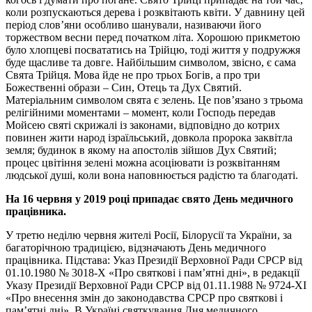
коли розпускаються дерева і розквітають квіти. У давнину цей
період слов’яни особливо шанували, називаючи його
торжеством весни перед початком літа. Хорошою прикметою
було хлопцеві посвататись на Трійцю, тоді життя у подружжя
буде щасливе та довге. Найбільшим символом, звісно, є сама
Свята Трійця. Мова йде не про трьох Богів, а про три
Божественні образи – Син, Отець та Дух Святий.
Матеріальним символом свята є зелень. Це пов’язано з трьома
релігійними моментами – момент, коли Господь передав
Мойсею святі скрижалі із законами, відповідно до котрих
повинен жити народ ізраїльський, довкола пророка заквітла
земля; будинок в якому на апостолів зійшов Дух Святий;
процес цвітіння зелені можна асоціювати із розквітанням
людської душі, коли вона наповнюється радістю та благодаті.
На 16 червня у 2019 році припадає свято День медичного
працівника.
У третю неділю червня жителі Росії, Білорусії та України, за
багаторічною традицією, відзначають День медичного
працівника. Підстава: Указ Президії Верховної Ради СРСР від
01.10.1980 № 3018-Х «Про святкові і пам’ятні дні», в редакції
Указу Президії Верховної Ради СРСР від 01.11.1988 № 9724-XI
«Про внесення змін до законодавства СРСР про святкові і
пам’ятні дні». В Україні святкування Дня медичного