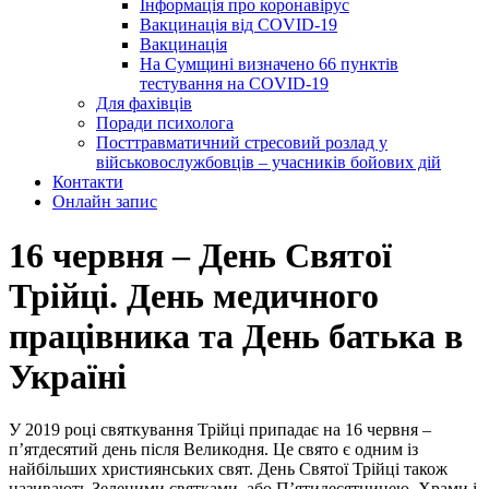
Інформація про коронавірус
Вакцинація від COVID-19
Вакцинація
На Сумщині визначено 66 пунктів
тестування на COVID-19
Для фахівців
Поради психолога
Посттравматичний стресовий розлад у
військовослужбовців – учасників бойових дій
Контакти
Онлайн запис
16 червня – День Святої
Трійці. День медичного
працівника та День батька в
Україні
У 2019 році святкування Трійці припадає на 16 червня –
п’ятдесятий день після Великодня. Це свято є одним із
найбільших християнських свят. День Святої Трійці також
називають Зеленими святками, або П’ятидесятницею. Храми і